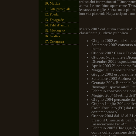
realisti altri impressionisti "L'importan
10.
Musica
anima".Le sue ultime opere come "Danzand
11.
Arte presepiale
lei stessa raccoglie. Spera con la pittur
loro vita piacevole.Ha partecipato a mos
12.
Poesia
13.
Fotografia
14.
Falsi d' autore
Marzo 2002 collettiva chiostri di 
15.
Marionette
classificata giudizio pubblico.
16.
Grafica
Giugno 2002 esposizione a
17.
Cartapesta
Settembre 2002 concorso na
Parma
Ottobre 2002 Casa e Tavol
Ottobre, Novembre e Dicem
Dicembre 2002 esposizione a
Aprile 2003 2° concorso R
Maggio 2003 mostra persona
Giugno 2003 esposizione a
Settembre 2003 Albinea "Fi
Gennaio 2004 Biennale "art
"Immagini spazio arte" Cr
Febbraio concorso naziona
Maggio 2004Meeting dell'a
Giugno 2004 personale da "I
Giugno-Luglio 2004 collett
Castell'Arquato (PC) dal ti
contemporaneo"
Ottobre 2004 dal 18 al 31 
presso il Chiostro di San P
l'associazione Pro-Art
Febbraio 2005 Chioggia (V
con la collaborazione dell'