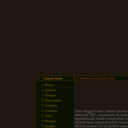
Categorie Artisti
Profilo personale dell'artista
1.
Pittura
2.
Scultura
3.
Disegno
4.
Decorazione
5.
Incisione
6.
Ceramica
Nata a Reggio Emilia Sabrina Sbravati a
pittura dal 2001 , sua passione di semp
7.
Vetro
importanza allo sfondo riempiendolo con 
8.
Restauro
elementi tanto corposi da poterli toccar
dal forte al tenue così da renderle sogna
9.
Intaglio