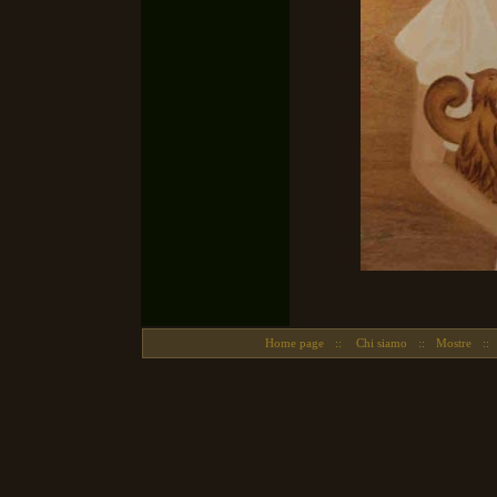
Home page
::
Chi siamo
::
Mostre
::