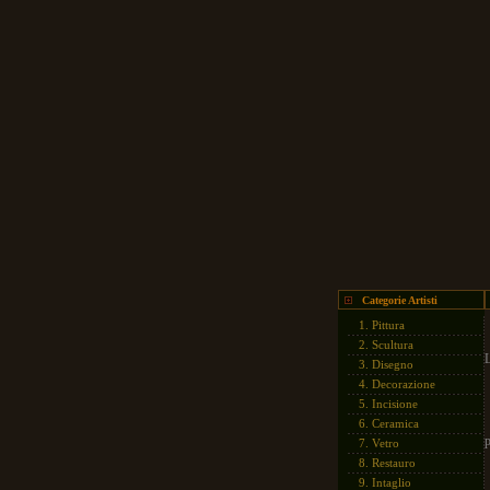
Categorie Artisti
1.
Pittura
2.
Scultura
L
3.
Disegno
4.
Decorazione
5.
Incisione
6.
Ceramica
p
7.
Vetro
8.
Restauro
9.
Intaglio