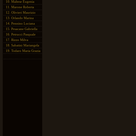
10.
Maltese Eugenia
11.
Marone Roberta
12.
Olivieri Maurizio
13.
Orlando Marina
14.
Pennino Luciana
15.
Pesacane Gabriella
16.
Petrucci Pasquale
17.
Rizzo Milva
18.
Sabatini Mariangela
19.
Todaro Maria Grazia