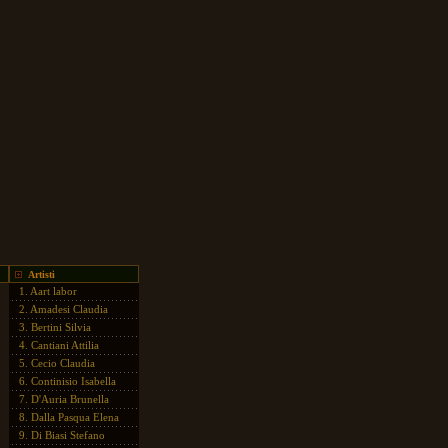
Artisti
1.
Aart labor
2.
Amadesi Claudia
3.
Bertini Silvia
4.
Cantiani Attilia
5.
Cecio Claudia
6.
Continisio Isabella
7.
D'Auria Brunella
8.
Dalla Pasqua Elena
9.
Di Biasi Stefano