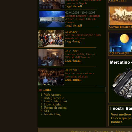
Cilento Daiana
Esercito di Napoli
Leggi dettagli
02.04.2005 - 10.04.2005
Seconda Edizione "Emozioni
d'Arte" - Circolo Ufficiali
Caserta
Leggi dettagli
Giavazzi Pierangelo
02.09.2004
Arte tra Comunicazione e Luce
seconda edizione
Leggi dettagli
02.04.2004
Pignalosa Angela
Emozioni d'Arte, Circolo
Ufficiali dell'Esercito
Leggi dettagli
20.09.2003
Arte tra comunicazione e
luce prima edizione
Leggi dettagli
Links
1.
Web Agency
2.
Abbigliamento
3.
Lavori Marittimi
4.
Hotel Rimini
5.
Ricette di cucina
6.
SEO
7.
Ricette Blog
Home page
::
Chi siamo
::
Mostre
::