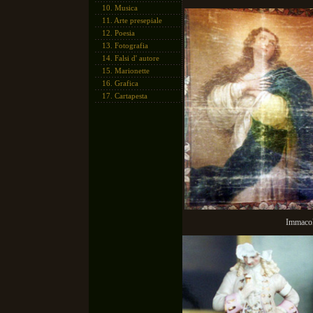
10.
Musica
11.
Arte presepiale
12.
Poesia
13.
Fotografia
14.
Falsi d' autore
15.
Marionette
16.
Grafica
17.
Cartapesta
Immacol