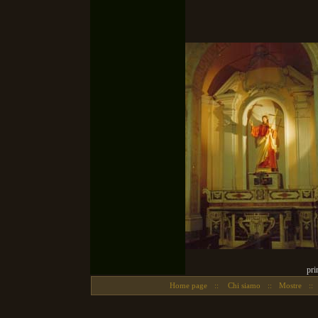
pri
Home page
::
Chi siamo
::
Mostre
::