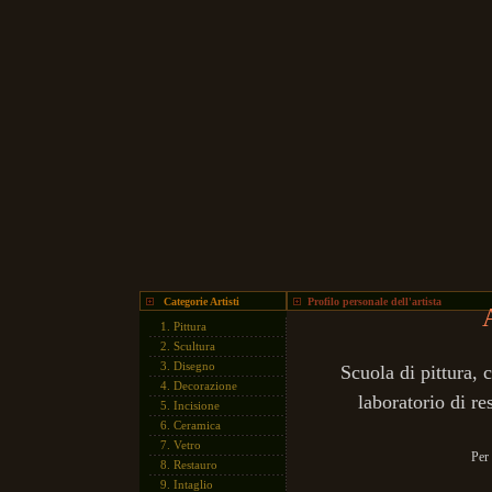
Categorie Artisti
Profilo personale dell'artista
1.
Pittura
2.
Scultura
3.
Disegno
Scuola di pittura,
4.
Decorazione
laboratorio di r
5.
Incisione
6.
Ceramica
7.
Vetro
Per
8.
Restauro
9.
Intaglio