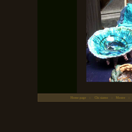
Home page
::
Chi siamo
::
Mostre
::