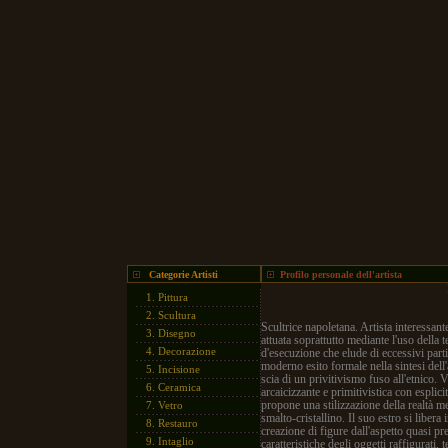
Categorie Artisti
Profilo personale dell'artista
1.
Pittura
2.
Scultura
Scultrice napoletana. Artista interessante
3.
Disegno
attuata soprattutto mediante l'uso della 
4.
Decorazione
d'esecuzione che elude di eccessivi parti
moderno esito formale nella sintesi dell
5.
Incisione
scia di un privitivismo fuso all'etnico. V
6.
Ceramica
arcaicizzante e primitivistica con esplicit
propone una stilizzazione della realtà me
7.
Vetro
smalto-cristallino. Il suo estro si libe
8.
Restauro
creazione di figure dall'aspetto quasi pre
9.
Intaglio
caratteristiche degli oggetti raffigurati