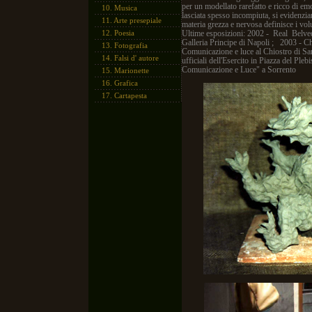
per un modellato rarefatto e ricco di emo
10.
Musica
lasciata spesso incompiuta, si evidenzia
11.
Arte presepiale
materia grezza e nervosa definisce i vol
12.
Poesia
Ultime esposizioni: 2002 - Real Belvede
Galleria Principe di Napoli ; 2003 - Ch
13.
Fotografia
Comunicazione e luce al Chiostro di Sa
14.
Falsi d' autore
ufficiali dell'Esercito in Piazza del Ple
Comunicazione e Luce" a Sorrento
15.
Marionette
16.
Grafica
17.
Cartapesta