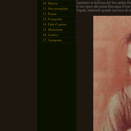
esprimere la dolcezza del Suo animo.Dal 
10.
Musica
le sue opere alla prima Rassegna d'Arte
11.
Arte presepiale
Napoli, ottenendo grande successo di cri
12.
Poesia
13.
Fotografia
14.
Falsi d' autore
15.
Marionette
16.
Grafica
17.
Cartapesta