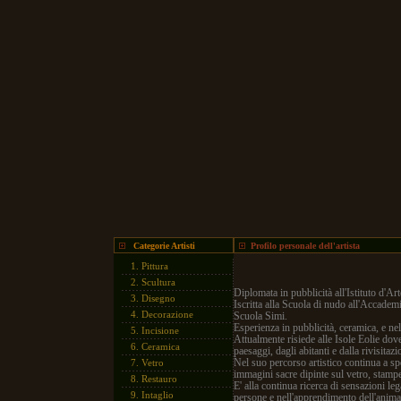
Categorie Artisti
Profilo personale dell'artista
1.
Pittura
2.
Scultura
Diplomata in pubblicità all'Istituto d'A
3.
Disegno
Iscritta alla Scuola di nudo all'Accademia
4.
Decorazione
Scuola Simi.
Esperienza in pubblicità, ceramica, e nel
5.
Incisione
Attualmente risiede alle Isole Eolie dove 
6.
Ceramica
paesaggi, dagli abitanti e dalla rivisitazi
Nel suo percorso artistico continua a sp
7.
Vetro
immagini sacre dipinte sul vetro, stampe
8.
Restauro
E' alla continua ricerca di sensazioni leg
9.
Intaglio
persone e nell'apprendimento dell'anima 