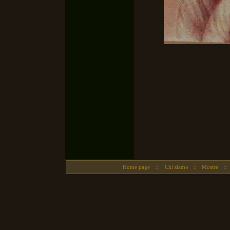
Home page
::
Chi siamo
::
Mostre
::