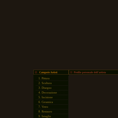
Categorie Artisti
Profilo personale dell'artista
1.
Pittura
2.
Scultura
3.
Disegno
4.
Decorazione
5.
Incisione
6.
Ceramica
7.
Vetro
8.
Restauro
9.
Intaglio