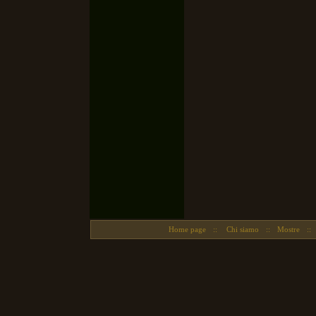
Home page
::
Chi siamo
::
Mostre
::