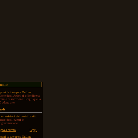
munity
poni le tue opere OnLine
lone degli Artisti ti offre diverse
rmule di iscrizione. Scegli quella
ù adatta a te.
egli
 esposizioni dei nostri iscritti
enco degli eventi in
rogrammazione.
gnala evento
Leggi
poni le tue opere OnLine