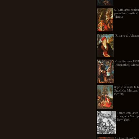
S. Girolamo peniten
pannello Kunsthist
Vienna
Ritratto di Johan
Crocifissione 1503
Pinakothek, Monac
Riposo durante la f
Staatliche Museen,
Berlino
Torneo con lance 
xilografia Metro
New York
La Sacra Famiglia