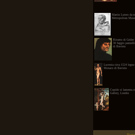
Martin Lutero da 
Metropolitan Muse
Ritratto di Geiler
30 faggio pannel
di Baviera
Lucrezia circa 1524 legno
Monaco di Baviera
Cupido si lamenta c
Gallery, Londra
Home