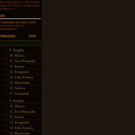
lone degli Artisti ti offre diverse
rmule di iscrizione. Scegli quella
ù adatta a te.
egli
 esposizioni dei nostri iscritti
enco degli eventi in
rogrammazione.
gnala evento
Leggi
9.
Intaglio
10.
Musica
11.
Arte Presepiale
12.
Poesia
13.
Fotografia
14.
Falsi d'autore
15.
Marionette
16.
Grafica
17.
Cartapesta
9.
Intaglio
10.
Musica
11.
Arte Presepiale
12.
Poesia
13.
Fotografia
14.
Falsi d'autore
15.
Marionette