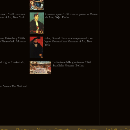
monaco 1520 incisione
Giovane sposo 1539 olio su pannello Museu
um of Art, New York
de Arte, S�o Paulo
 von Kaiserberg 1520-
John, Duca di Sassonia tempera e olio su
lo Pinakothek, Monaco
legno Metropolitan Museum of Art, New
York
 di tiglio Pinakothek,
La fontana della giovinezza 1546
Staatliche Museen, Berlino
on Venere The National
 page
::
Chi siamo
::
Mostre
::
Community
::
Come iscriversi
::
Lo Staff
::
Cont