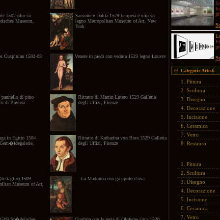
Sa
fo
pi
te 1502 olio su
Sansone e Dalila 1529 tempera e olio su
orisches Museum,
legno Metropolitan Museum of Art, New
Sc
York
Le
El
p
nes Cuspinian 1502-03
Venere in piedi con veduta 1529 legno Louvre
Se
Categorie Artisti
1.
Pittura
2.
Scultura
 pannello di pino
Ritratto di Martin Lutero 1529 Galleria
3.
Disegno
o di Baviera
degli Uffizi, Firenze
4.
Decorazione
5.
Incisione
6.
Ceramica
7.
Vetro
uga in Egitto 1504
Ritratto di Katharina von Bora 1529 Galleria
 Gem�ldegalerie,
degli Uffizi, Firenze
8.
Restauro
1.
Pittura
2.
Scultura
(dettaglio) 1509
La Madonna con grappolo d'uva
3.
Disegno
politan Museum of Art,
4.
Decorazione
5.
Incisione
6.
Ceramica
7.
Vetro
 1509 St�delaches
Giuditta con la testa di Oloferne circa 1530