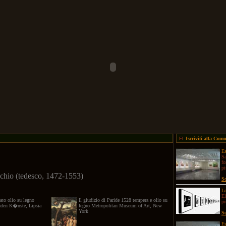
Iscriviti alla Com
Es
Sa
fo
pi
chio (tedesco, 1472-1553)
Sc
Le
El
ato olio su legno
Il giudizio di Paride 1528 tempera e olio su
p
den K�nste, Lipsia
legno Metropolitan Museum of Art, New
York
Se
Es