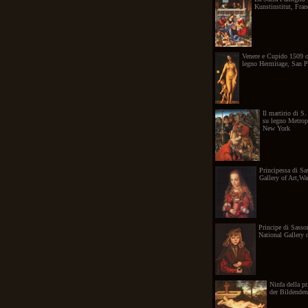
Kunstinstitut, Fran
Venere e Cupido 1509 oli
legno Hermitage, San P
Il martirio di S
su legno Metrop
New York
Principessa di Sa
Gallery of Art,W
Principe di Sasso
National Gallery 
Ninfa della 
der Bildende