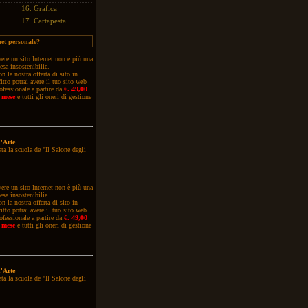
16.
Grafica
17.
Cartapesta
net personale?
ere
un sito Internet non è più una
esa insostenibilie.
n la nostra offerta di sito in
fitto potrai avere il tuo sito web
ofessionale a partire da
€. 49,00
 mese
e tutti gli oneri di gestione
'Arte
ta la scuola de "Il Salone degli
ere
un sito Internet non è più una
esa insostenibilie.
n la nostra offerta di sito in
fitto potrai avere il tuo sito web
ofessionale a partire da
€. 49,00
 mese
e tutti gli oneri di gestione
'Arte
ta la scuola de "Il Salone degli