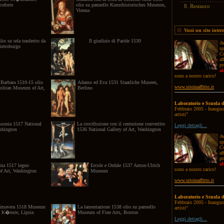
coforte
olio su pannello Kunsthistorisches Museum,
8.
Restauro
Vienna
Vuoi un sito inter
o su tela trasferito da
Il giudizio di Paride 1530
Av
ietroburgo
sp
Co
af
pr
al
sono a nostro carico!
. Barbara 1510-15 olio
Adamo ed Eva 1531 Staatliche Museen,
www.sitoinaffitto.it
olitan Museum of Art,
Berlino
Laboratorio e Scuola d
Febbraio 2005 - Inaugura
artisti"
ssonia 1517 National
La crocifissione con il centurione convertito
Leggi dettagli...
ashington
1536 National Gallery of Art, Washington
Av
sp
Co
af
pr
al
nia 1517 legno
Ercole e Onfale 1537 Anton-Ulrich
sono a nostro carico!
of Art, Washington
Museum
www.sitoinaffitto.it
Laboratorio e Scuola d
Febbraio 2005 - Inaugura
primavera 1518 Museum
La lamentazione 1538 olio su pannello
artisti"
n K�nste, Lipsia
Museum of Fine Arts, Boston
Leggi dettagli...