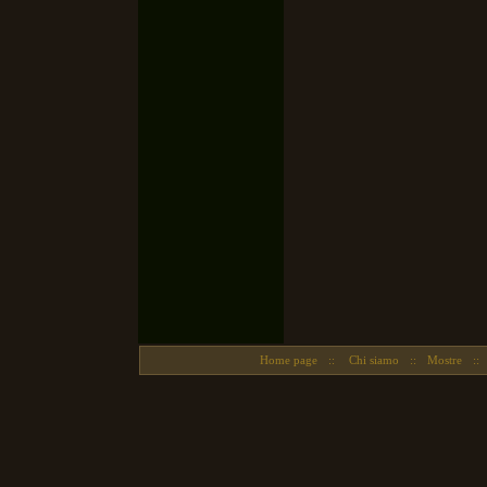
Home page
::
Chi siamo
::
Mostre
::