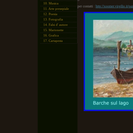
10.
Musica
per contatti :
http://xoomer.virgilio.it/pa
11.
Arte presepiale
12.
Poesia
13.
Fotografia
14.
Falsi d' autore
15.
Marionette
16.
Grafica
17.
Cartapesta