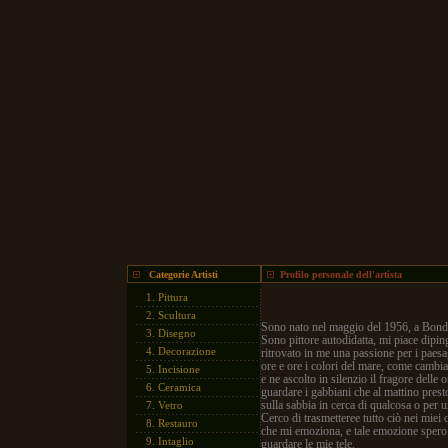
Categorie Artisti
Profilo personale dell'artista
1.
Pittura
2.
Scultura
Sono nato nel maggio del 1956, a Bonde
3.
Disegno
Sono pittore autodidatta, mi piace dipi
4.
Decorazione
ritrovato in me una passione per i paesa
ore e ore i colori del mare, come cambi
5.
Incisione
e ne ascolto in silenzio il fragore delle
6.
Ceramica
guardare i gabbiani che al mattino presto
sulla sabbia in cerca di qualcosa o per 
7.
Vetro
Cerco di trasmetteree tutto ciò nei miei 
8.
Restauro
che mi emoziona, e tale emozione spero d
9.
Intaglio
guardare le mie tele.