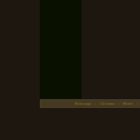
Home page
::
Chi siamo
::
Mostre
::