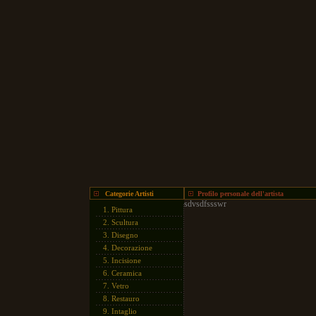
Categorie Artisti
Profilo personale dell'artista
sdvsdfssswr
1.
Pittura
2.
Scultura
3.
Disegno
4.
Decorazione
5.
Incisione
6.
Ceramica
7.
Vetro
8.
Restauro
9.
Intaglio