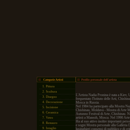
Categorie Artisti
Profilo personale dell'artista
1.
Pittura
2.
Scultura
L'Artista Nadia Pronina è nata a Kiev, 
3.
Disegno
frequentato l'Istituto delle Arti, Chishi
4.
Decorazione
Mosca in Russia.
Nel 1984 ha partecipato alla Mostra Naz
5.
Incisione
Chishinau, Moldava - Mostra di Arte M
6.
Ceramica
Autunno Festival di Arte, Chishinau. Ne
artisti a Manezh, Mosca. Nel 1990 Arte M
7.
Vetro
Ha al suo attivo inoltre importanti pers
8.
Restauro
e sogni Mostra personale alla Galleria 
9.
Intaglio
lusinghieri consensi di pubblico e di cri