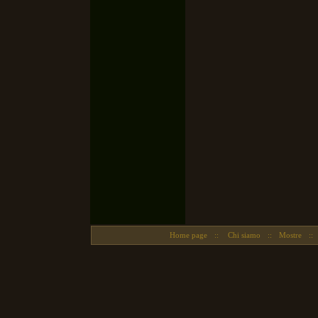
Home page
::
Chi siamo
::
Mostre
::