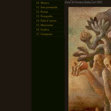
d'arte di Ferrara (Italia) nel 2002
10.
Musica
11.
Arte presepiale
12.
Poesia
13.
Fotografia
14.
Falsi d' autore
15.
Marionette
16.
Grafica
17.
Cartapesta