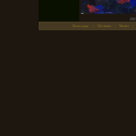
2007
Home page
::
Chi siamo
::
Mostre
::