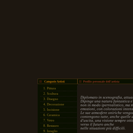
Categorie Artisti
Profilo personale dell'artista
1.
Pittura
2.
Scultura
Diplomato in scenografia, attua
3.
Disegno
Dipinge una natura fantastica e 
4.
Decorazione
non in modo iperrealistico, ma m
emozioni, con colorazioni intense
5.
Incisione
Le sue atmosfere oniriche vengo
6.
Ceramica
contengono tutte, anche quelle a
d'uscita, una visione sempre ott
7.
Vetro
verso il futuro anche
8.
Restauro
nelle situazioni più difficili.
9.
Intaglio