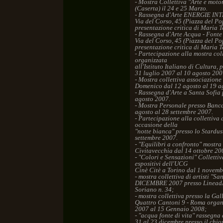
- Mostra Collettiva "Arte e moto
(Caserta) il 24 e 25 Marzo.
- Rassegna d'Arte ENERGIE INT
Via del Corso, 45 (Piazza del P
presentazione critica di Maria T
- Rassegna d'Arte Acqua - Fonte
Via del Corso, 45 (Piazza del 
presentazione critica di Maria T
- Partecipazione alla mostra colle
organizzata
all'Istituto Italiano di Cultura,
31 luglio 2007 al 10 agosto 200
- Mostra collettiva associazione
Domenico dal 12 agosto al 19 a
- Rassegna d'Arte a Santa Sofia 
agosto 2007.
- Mostra Personale presso Banc
agosto al 28 settembre 2007.
- Partecipazione alla collettiva
occasione della
"notte bianca" presso lo Stardust
settembre 2007.
- "Equilibri a confronto" mostr
Civitavecchia dal 14 ottobre 20
- "Colori e Sensazioni" Colletti
espositivi dell'UCG
Cinè Citè a Torino dal 1 novem
- mostra collettiva di artisti "
DICEMBRE 2007 presso LineadAR
Soriano n. 34;
- mostra collettiva presso la Ga
Quattro Cantoni 9 - Roma organ
2007 al 15 Gennaio 2008;
- "acqua fonte di vita" rassegna 
31 al 23 dicembre presso il chio