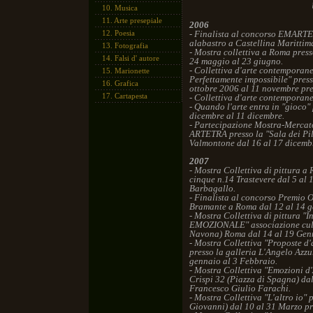
10.
Musica
11.
Arte presepiale
2006
12.
Poesia
- Finalista al concorso EMARTE e
alabastro a Castellina Marittim
13.
Fotografia
- Mostra collettiva a Roma pre
14.
Falsi d' autore
24 maggio al 23 giugno.
- Collettiva d'arte contemporan
15.
Marionette
Perfettamente impossibile" pres
16.
Grafica
ottobre 2006 al 11 novembre pre
17.
Cartapesta
- Collettiva d'arte contempora
- Quando l'arte entra in "gioco"
dicembre al 11 dicembre.
- Partecipazione Mostra-Mercat
ARTETRA presso la "Sala dei Pil
Valmontone dal 16 al 17 dicemb
2007
- Mostra Collettiva di pittura 
cinque n.14 Trastevere dal 5 al 
Barbagallo.
- Finalista al concorso Premio O
Bramante a Roma dal 12 al 14 g
- Mostra Collettiva di pittura 
EMOZIONALE" associazione cultu
Navona) Roma dal 14 al 19 Gen
- Mostra Collettiva "Proposte d'
presso la galleria L'Angelo Azzu
gennaio al 3 Febbraio.
- Mostra Collettiva "Emozioni d'
Crispi 32 (Piazza di Spagna) dal
Francesco Giulio Farachi.
- Mostra Collettiva "L'altro io
Giovanni) dal 10 al 31 Marzo pr