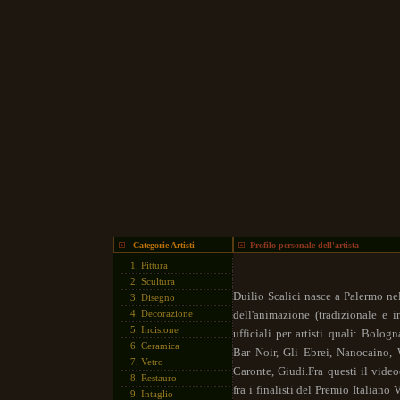
Categorie Artisti
Profilo personale dell'artista
1.
Pittura
2.
Scultura
Duilio Scalici nasce a Palermo ne
3.
Disegno
4.
Decorazione
dell'animazione (tradizionale e i
5.
Incisione
ufficiali per artisti quali: Bolo
6.
Ceramica
Bar Noir, Gli Ebrei, Nanocaino,
7.
Vetro
Caronte, Giudi.
Fra questi il vide
8.
Restauro
fra i finalisti del Premio Italian
9.
Intaglio