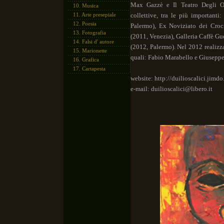
Max Gazzè e Il Teatro Degli Or
10.
Musica
11.
Arte presepiale
collettive, tra le più important
12.
Poesia
Palermo), Ex Noviziato dei Croc
13.
Fotografia
(2011, Venezia), Galleria Caffè Gu
14.
Falsi d' autore
(2012, Palermo).
Nel 2012 realizza
15.
Marionette
quali: Fabio Marabello e Giusepp
16.
Grafica
17.
Cartapesta
website: http://duilioscalici.jimd
e-mail: duilioscalici@libero.it