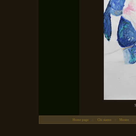
S
Home page
::
Chi siamo
::
Mostre
::