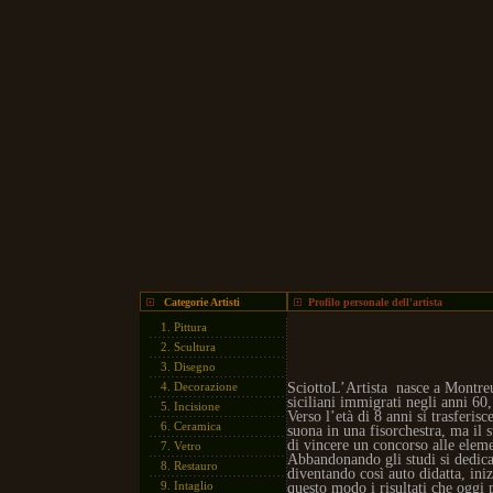
Categorie Artisti
Profilo personale dell'artista
1.
Pittura
2.
Scultura
3.
Disegno
4.
Decorazione
SciottoL’Artista
nasce a Montre
siciliani immigrati negli anni 60
5.
Incisione
Verso l’età di 8 anni si trasferi
6.
Ceramica
suona in una fisorchestra, ma il 
di vincere un concorso alle eleme
7.
Vetro
Abbandonando gli studi si dedica
8.
Restauro
diventando così auto didatta, iniz
9.
Intaglio
questo modo i risultati che oggi