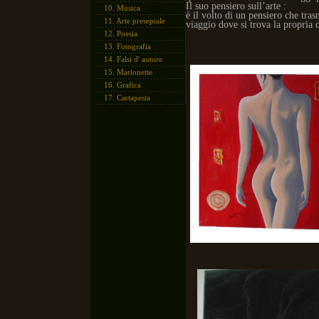
Il suo pensiero sull’arte :
10.
Musica
è il volto di un pensiero che tra
11.
Arte presepiale
viaggio dove si trova la propri
12.
Poesia
13.
Fotografia
14.
Falsi d' autore
15.
Marionette
16.
Grafica
17.
Cartapesta