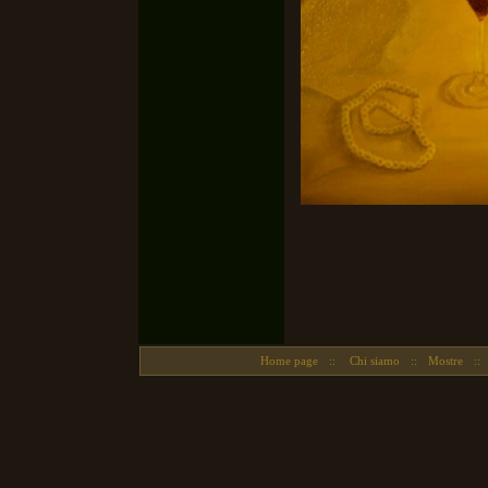
Home page
::
Chi siamo
::
Mostre
::