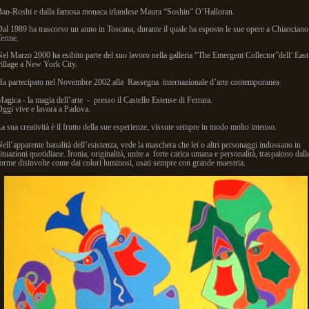
Ban-Roshi e dalla famosa monaca irlandese Maura “Soshin” O’Halloran.
al 1989 ha trascorso un anno in Toscana, durante il quale ha esposto le sue opere a Chianciano
Terme.
el Marzo 2000 ha esibito parte del suo lavoro nella galleria “The Emergent Collector”dell’ East
illage a New York City.
a partecipato nel Novembre 2002 alla Rassegna internazionale d’arte contemporanea
agica - la magia dell’arte - presso il Castello Estense di Ferrara.
ggi vive e lavora a Padova.
a sua creatività è il frutto della sue esperienze, vissute sempre in modo molto intenso.
ell’apparente banalità dell’esistenza, vede la maschera che lei o altri personaggi indossano in
ituazioni quotidiane. Ironia, originalità, unite a forte carica umana e personalità, traspaiono dall
orme disinvolte come dai colori luminosi, usati sempre con grande maestria.