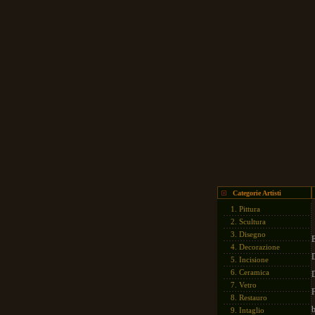
Categorie Artisti
1.
Pittura
2.
Scultura
3.
Disegno
E
4.
Decorazione
D
5.
Incisione
6.
Ceramica
7.
Vetro
F
8.
Restauro
b
9.
Intaglio