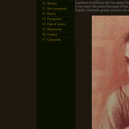
esprimere la dolcezza del Suo animo.Dal 
10.
Musica
le sue opere alla prima Rassegna d'Arte
11.
Arte presepiale
Napoli, ottenendo grande successo di cri
12.
Poesia
13.
Fotografia
14.
Falsi d' autore
15.
Marionette
16.
Grafica
17.
Cartapesta