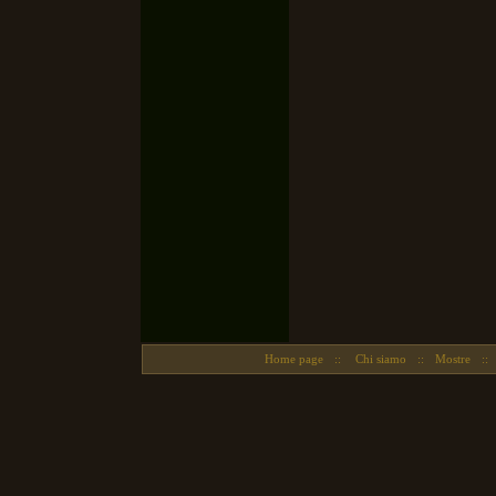
Home page
::
Chi siamo
::
Mostre
::