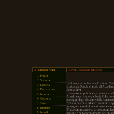
Categorie Artisti
Profilo personale dell'artista
1.
Pittura
2.
Scultura
Diplomata in pubblicità all'Istituto d'A
3.
Disegno
Iscritta alla Scuola di nudo all'Accademia
4.
Decorazione
Scuola Simi.
Esperienza in pubblicità, ceramica, e nel
5.
Incisione
Attualmente risiede alle Isole Eolie dove 
6.
Ceramica
paesaggi, dagli abitanti e dalla rivisitazi
Nel suo percorso artistico continua a sp
7.
Vetro
immagini sacre dipinte sul vetro, stampe
8.
Restauro
E' alla continua ricerca di sensazioni leg
9.
Intaglio
persone e nell'apprendimento dell'anima 