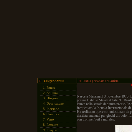
Categorie Artisti
Profilo personale dell'artista
1.
Pittura
2.
Scultura
Nasce a Messina il 3 novembre 1976. Dop
3.
Disegno
presso l'Istituto Statale d'Arte "E. Bas
4.
Decorazione
laurea nella scuola di pittura presso l'
frequentato la "scuola Internazionale di 
5.
Incisione
Ha realizzato opere commissionate da priv
6.
Ceramica
d'artista, manuali per giochi di ruolo, f
con trompe l'oeil e murales.
7.
Vetro
8.
Restauro
9.
Intaglio