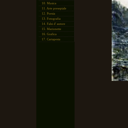
10.
Musica
11.
Arte presepiale
12.
Poesia
13.
Fotografia
14.
Falsi d' autore
15.
Marionette
16.
Grafica
17.
Cartapesta