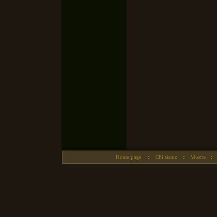
Home page
::
Chi siamo
::
Mostre
::