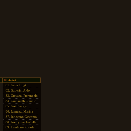
Artisti
81.
Gatta Luigi
82.
Gaverini Aldo
83.
Giavazzi Pierangelo
84.
Giulianelli Claudio
85.
Gotti Sergio
86.
Iannuzzi Marina
87.
Innocenti Giacomo
88.
Kodrynski Isabelle
89.
Lambiase Rosaria