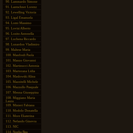
90.
Lammardo Simone
91.
Lantschner Lorenz
92.
Lewelling Victoria
93.
Ligal Emanuela
94.
Lomi Massimo
95.
Lovisi Alberto
96.
Lozito Antonella
97.
Luchena Riccardo
98.
Lunardon Vladimiro
99.
Maltese Maria
100.
Manfredi Paola
101.
Manzo Giovanni
102.
Martinucci Antonia
103.
Martorana Lidia
104.
Maslowski Alina
105.
Mazzitelli Michele
106.
Mazzullo Pasquale
107.
Menna Giuseppina
108.
Miggiano Maria
Laura
109.
Minieri Fabiana
110.
Modolo Donatella
111.
More Ekaterina
112.
Nefando Ginevra
113.
NIC
114.
Noelia Bea