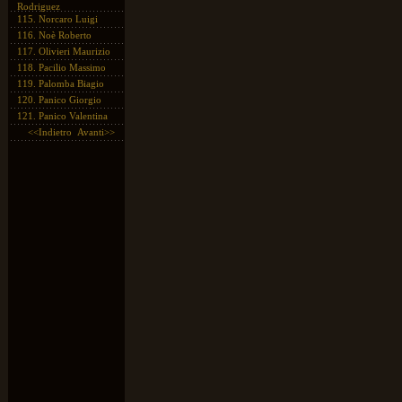
Rodriguez
115.
Norcaro Luigi
116.
Noè Roberto
117.
Olivieri Maurizio
118.
Pacilio Massimo
119.
Palomba Biagio
120.
Panico Giorgio
121.
Panico Valentina
<<Indietro
Avanti>>