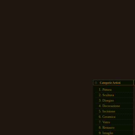
Categorie Artisti
1.
Pittura
2.
Scultura
3.
Disegno
4.
Decorazione
5.
Incisione
6.
Ceramica
7.
Vetro
8.
Restauro
9.
Intaglio